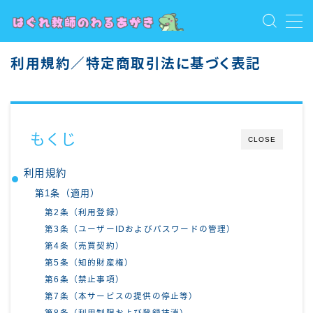
MENU
利用規約／特定商取引法に基づく表記
お問い合わせ
トップ
プライバシーポリシー
プロフィール
もくじ
保護者向け
CLOSE
利用規約／特定商取引法に基づく表記
教員向け
利用規約
教員志望・若手教員向け
第1条（適用）
有料記事の決済完了ページ
第2条（利用登録）
第3条（ユーザーIDおよびパスワードの管理）
第4条（売買契約）
第5条（知的財産権）
第6条（禁止事項）
第7条（本サービスの提供の停止等）
第8条（利用制限および登録抹消）