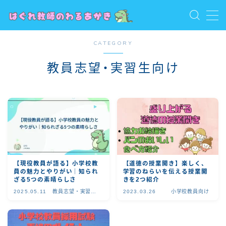
MENU
CATEGORY
お問い合わせ
トップ
教員志望・実習生向け
プライバシーポリシー
プロフィール
保護者向け
利用規約／特定商取引法に基づく表記
教員向け
教員志望・若手教員向け
有料記事の決済完了ページ
【現役教員が語る】小学校教
【道徳の授業開き】楽しく、
員の魅力とやりがい｜知られ
学習のねらいを伝える授業開
ざる5つの素晴らしさ
きを2つ紹介
2025.05.11
教員志望・実習生
2023.03.26
小学校教員向け
向け