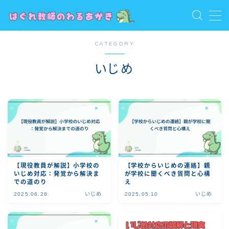
MENU
CATEGORY
お問い合わせ
トップ
いじめ
プライバシーポリシー
プロフィール
保護者向け
利用規約／特定商取引法に基づく表記
教員向け
教員志望・若手教員向け
有料記事の決済完了ページ
【現役教員が解説】小学校の
【学校からいじめの連絡】親
いじめ対応：発覚から解決ま
が学校に聞くべき質問と心構
での道のり
え
2025.06.28
いじめ
2025.05.10
いじめ