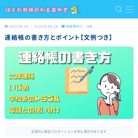
MENU
2025.04.29
2025.05.18
保護者向け
PR
お問い合わせ
連絡帳の書き方とポイント【文例つき】
トップ
プライバシーポリシー
プロフィール
保護者向け
利用規約／特定商取引法に基づく表記
教員向け
教員志望・若手教員向け
有料記事の決済完了ページ
記事内に商品プロモーションを含む場合があります