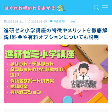
MENU
2023.03.21
2023.05.05
保護者向け
PR
お問い合わせ
進研ゼミ小学講座の特徴やメリットを徹底解
トップ
説！料金や有料オプションについても説明
プライバシーポリシー
プロフィール
保護者向け
利用規約／特定商取引法に基づく表記
教員向け
教員志望・若手教員向け
有料記事の決済完了ページ