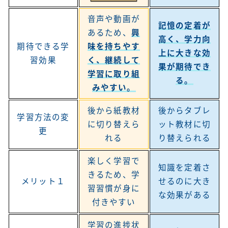
音声や動画が
記憶の定着が
あるため、
興
高く、学力向
期待できる学
味を持ちやす
上に大きな効
習効果
く、継続して
果が期待でき
学習に取り組
る。
みやすい。
後から紙教材
後からタブレ
学習方法の変
に切り替えら
ット教材に切
更
れる
り替えられる
楽しく学習で
知識を定着さ
きるため、学
メリット１
せるのに大き
習習慣が身に
な効果がある
付きやすい
学習の進捗状