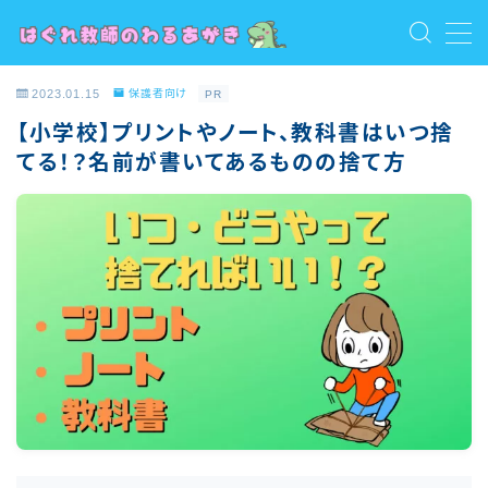
MENU
2023.01.15
保護者向け
PR
お問い合わせ
【小学校】プリントやノート、教科書はいつ捨
トップ
てる！？名前が書いてあるものの捨て方
プライバシーポリシー
プロフィール
保護者向け
利用規約／特定商取引法に基づく表記
教員向け
教員志望・若手教員向け
有料記事の決済完了ページ