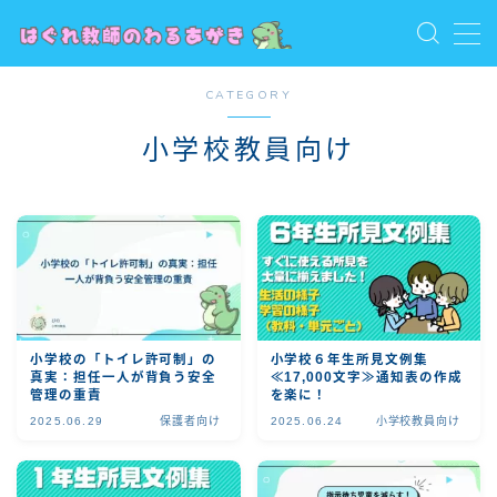
MENU
CATEGORY
お問い合わせ
トップ
小学校教員向け
プライバシーポリシー
プロフィール
保護者向け
利用規約／特定商取引法に基づく表記
教員向け
教員志望・若手教員向け
有料記事の決済完了ページ
小学校の「トイレ許可制」の
小学校６年生所見文例集
真実：担任一人が背負う安全
≪17,000文字≫通知表の作成
管理の重責
を楽に！
2025.06.29
保護者向け
2025.06.24
小学校教員向け