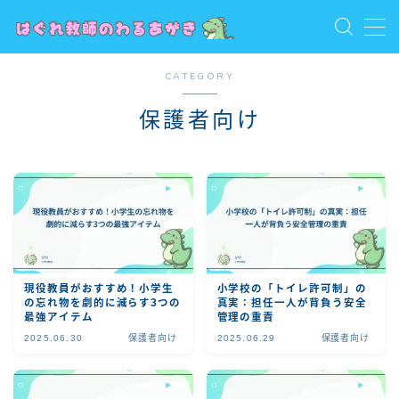
MENU
CATEGORY
お問い合わせ
トップ
保護者向け
プライバシーポリシー
プロフィール
保護者向け
利用規約／特定商取引法に基づく表記
教員向け
教員志望・若手教員向け
有料記事の決済完了ページ
現役教員がおすすめ！小学生
小学校の「トイレ許可制」の
の忘れ物を劇的に減らす3つの
真実：担任一人が背負う安全
最強アイテム
管理の重責
2025.06.30
保護者向け
2025.06.29
保護者向け