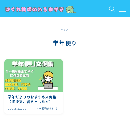
MENU
お問い合わせ
TAG
トップ
学年便り
プライバシーポリシー
プロフィール
保護者向け
利用規約／特定商取引法に基づく表記
教員向け
教員志望・若手教員向け
有料記事の決済完了ページ
学年だよりのおすすめ文例集
【挨拶文、書き出しなど】
2022.11.23
小学校教員向け